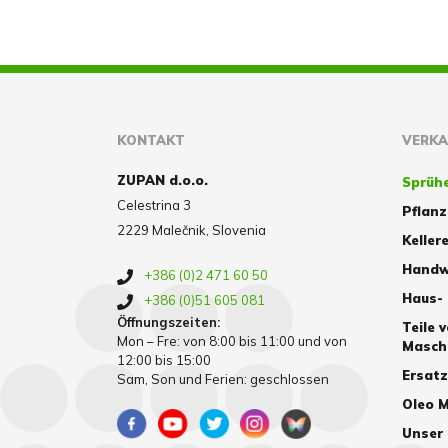
KONTAKT
VERK
ZUPAN d.o.o.
Sprüh
Celestrina 3
Pflan
2229 Malečnik, Slovenia
Kellere
Handw
+386 (0)2 471 60 50
Haus-
+386 (0)51 605 081
Öffnungszeiten:
Teile 
Mon – Fre: von 8:00 bis 11:00 und von
Masch
12:00 bis 15:00
Ersat
Sam, Son und Ferien: geschlossen
Oleo M
Unser