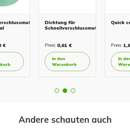
rschlussmutter
Dichtung für
Quick ca
l
Schnellverschlussmutter
 €
Preis:
0,61 €
Preis:
1,6
In den
In den
orb
Warenkorb
Waren
Andere schauten auch