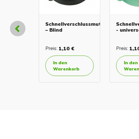
erverlängerung
Schnellverschlussmutter
Schnellve
– Blind
- universa
€
Preis:
1,10 €
Preis:
1,10
In den
In den
orb
Warenkorb
Warenk