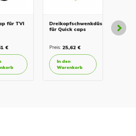
p für TVI
Dreikopfschwenkdüsenhalter
Feldspr
für Quick caps
Düsent
1 €
Preis:
25,62 €
Preis:
2,
In den
In de
korb
Warenkorb
Ware