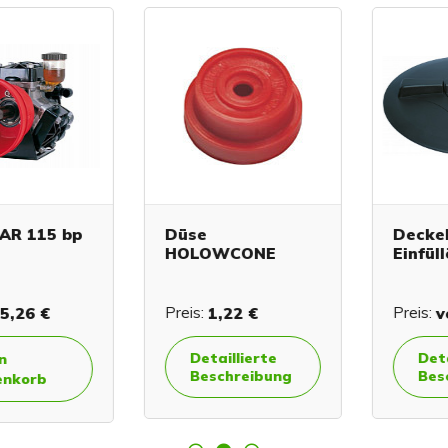
 115 bp
Düse
Deckel f
HOLOWCONE
Einfüllö
26 €
Preis:
1,22 €
Preis:
von
Detaillierte
Detail
Beschreibung
Besch
orb