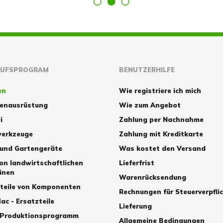
AUFSPROGRAM
BENUTZERHILFE
en
Wie registriere ich mich
zenausrüstung
Wie zum Angebot
i
Zahlung per Nachnahme
erkzeuge
Zahlung mit Kreditkarte
 und Gartengeräte
Was kostet den Versand
von landwirtschaftlichen
Lieferfrist
inen
Warenrücksendung
zteile von Komponenten
Rechnungen für Steuerverpfli
ac - Ersatzteile
Lieferung
 Produktionsprogramm
Allgemeine Bedingungen