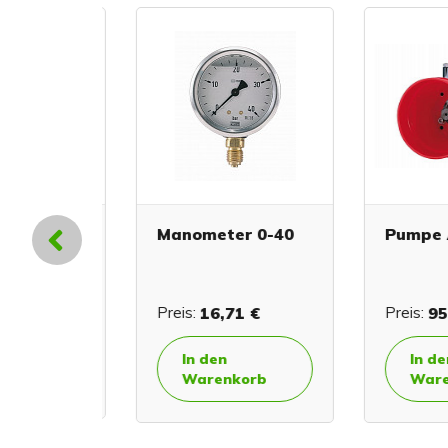
 3/8” –
Manometer 0-40
Pumpe AR
,50 €
Preis:
16,71 €
Preis:
955,
erte
In den
In den
ibung
Warenkorb
Warenk