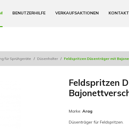
M
BENUTZERHILFE
VERKAUFSAKTIONEN
KONTAKT
ng für Sprühgeräte
/
Düsenhalter
/
Feldspritzen Düsenträger mit Bajone
Feldspritzen 
Bajonettversch
Marke:
Arag
Düsenträger für Feldspritzen.