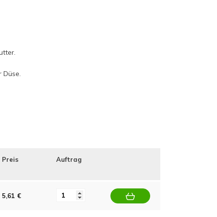
utter.
r Düse.
Preis
Auftrag
5,61 €