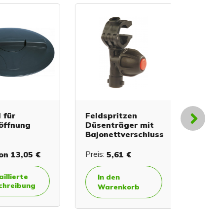
ür
Feldspritzen
Kugelve
ffnung
Düsenträger mit
Bajonettverschluss
13,05 €
Preis:
5,61 €
Preis:
9,
lierte
In den
In de
reibung
Warenkorb
Ware