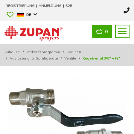
REGISTRIERUNG
|
ANMELDUNG
|
B2B
DE
0
Zuhause
/
Verkaufsprogramm
/
Sprühen
/
Ausrüstung für Sprühgeräte
/
Ventile
/
Kugelventil 3/8” – ½”