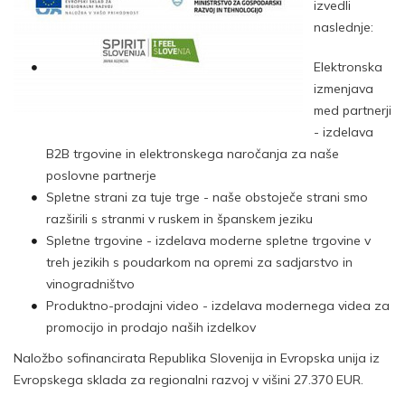
izvedli
naslednje:
Elektronska
izmenjava
med partnerji
- izdelava
B2B trgovine in elektronskega naročanja za naše
poslovne partnerje
Spletne strani za tuje trge - naše obstoječe strani smo
razširili s stranmi v ruskem in španskem jeziku
Spletne trgovine - izdelava moderne spletne trgovine v
treh jezikih s poudarkom na opremi za sadjarstvo in
vinogradništvo
Produktno-prodajni video - izdelava modernega videa za
promocijo in prodajo naših izdelkov
Naložbo sofinancirata Republika Slovenija in Evropska unija iz
Evropskega sklada za regionalni razvoj v višini 27.370 EUR.