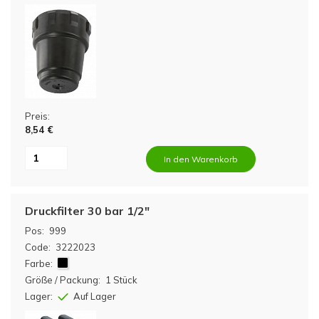
Preis:
8,54 €
In den Warenkorb
Druckfilter 30 bar 1/2"
Pos:
999
Code:
3222023
Farbe:
Größe / Packung:
1 Stück
Lager:
Auf Lager