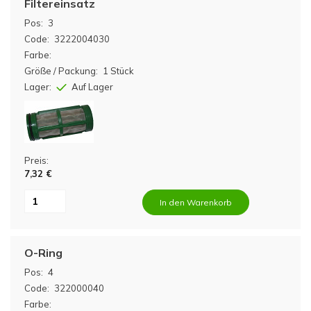
Filtereinsatz
Pos:
3
Code:
3222004030
Farbe:
Größe / Packung:
1 Stück
Lager:
Auf Lager
Preis:
7,32 €
In den Warenkorb
O-Ring
Pos:
4
Code:
322000040
Farbe: