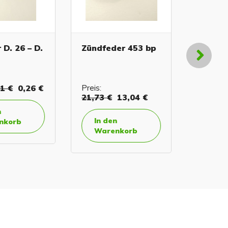
D. 26 – D.
Zündfeder 453 bp
Schrau
1 €
0,26 €
Preis:
Preis:
8,
21,73 €
13,04 €
In de
In den
korb
Ware
Warenkorb