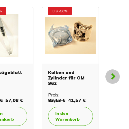
BIS -50%
BIS -40
geblatt
Kolben und
Ketten
Zylinder für OM
Feder E
962
Preis:
Preis:
0,
57,08 €
83,13 €
41,57 €
In de
In den
Ware
korb
Warenkorb