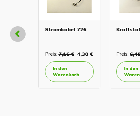
ff
Stromkabel 726
Kraftstof
€
0,47 €
Preis:
7,16 €
4,30 €
Preis:
6,49
In den
In den
orb
Warenkorb
Warenk