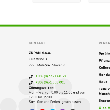
KONTAKT
VERK
ZUPAN d.o.o.
Sprüh
Celestrina 3
Pflan
2229 Malečnik, Slovenia
Kellere
Handw
+386 (0)2 471 60 50
Haus-
+386 (0)51 605 081
Öffnungszeiten:
Teile 
Mon – Fre: von 8:00 bis 11:00 und von
Masch
12:00 bis 15:00
Ersat
Sam, Son und Ferien: geschlossen
Oleo M