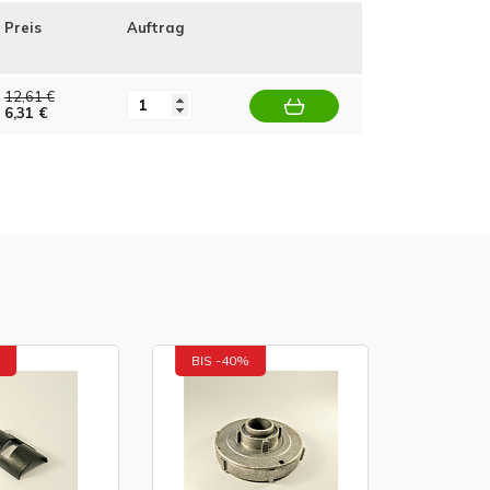
Preis
Auftrag
12,61 €
6,31 €
BIS -40%
BIS -40