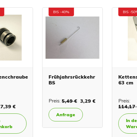
BIS -40%
BIS -50%
cchraube
Frühjahrsrückkehr
Kettensä
BS
63 cm
Preis:
5,49 €
3,29 €
Preis:
,39 €
114,17 €
Anfrage
In den
orb
Waren