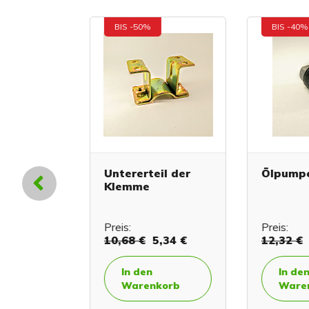
BIS -50%
BIS -40%
ür den
Untererteil der
Ölpumpen
Klemme
€
0,10 €
Preis:
Preis:
10,68 €
5,34 €
12,32 €
7
In den
In den
orb
Warenkorb
Warenk