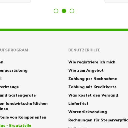
AUFSPROGRAM
BENUTZERHILFE
en
Wie registriere ich mich
zenausrüstung
Wie zum Angebot
i
Zahlung per Nachnahme
erkzeuge
Zahlung mit Kreditkarte
 und Gartengeräte
Was kostet den Versand
von landwirtschaftlichen
Lieferfrist
inen
Warenrücksendung
zteile von Komponenten
Rechnungen für Steuerverpfli
ac - Ersatzteile