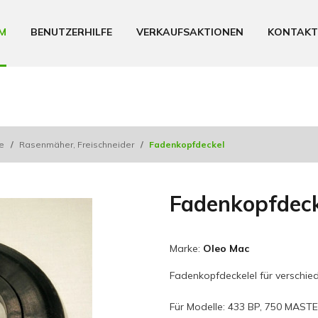
M
BENUTZERHILFE
VERKAUFSAKTIONEN
KONTAKT
le
/
Rasenmäher, Freischneider
/
Fadenkopfdeckel
Fadenkopfdeck
Marke:
Oleo Mac
Fadenkopfdeckelel für verschi
Für Modelle: 433 BP, 750 MAST