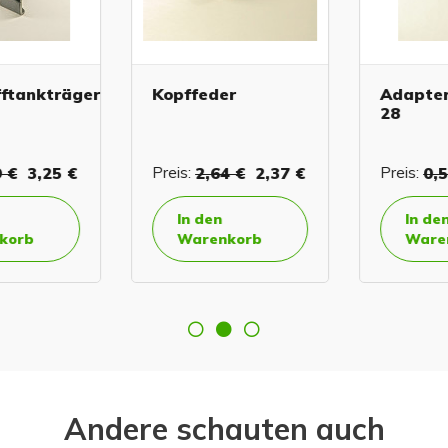
ftankträger
Kopffeder
Adapter 
28
 €
3,25 €
Preis:
2,64 €
2,37 €
Preis:
0,5
In den
In den
orb
Warenkorb
Waren
Andere schauten auch