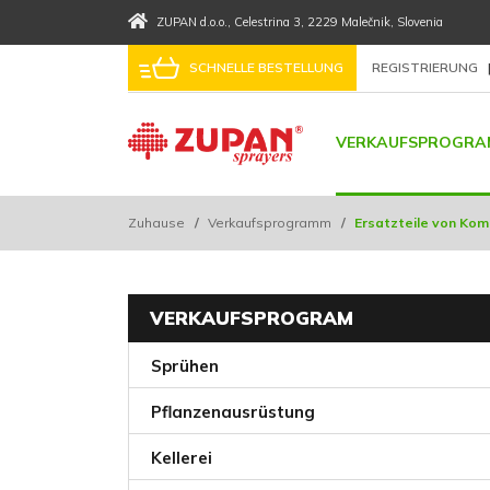
ZUPAN d.o.o.
, Celestrina 3
, 2229 Malečnik
, Slovenia
SCHNELLE BESTELLUNG
REGISTRIERUNG
VERKAUFSPROGRA
Zuhause
/
Verkaufsprogramm
/
Ersatzteile von Ko
VERKAUFSPROGRAM
Sprühen
Pflanzenausrüstung
Kellerei