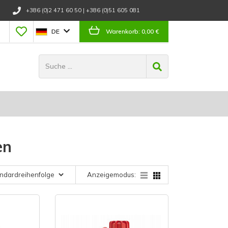
+386 (0)2 471 60 50
|
+386 (0)51 605 081
DE
Warenkorb:
0,00 €
en
Anzeigemodus: