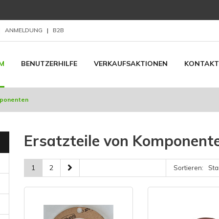
|
ANMELDUNG
|
B2B
M
BENUTZERHILFE
VERKAUFSAKTIONEN
KONTAKT
mponenten
Ersatzteile von Komponent
1
2
Sortieren: