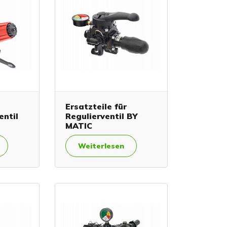
Ersatzteile für
entil
Regulierventil BY
MATIC
Weiterlesen