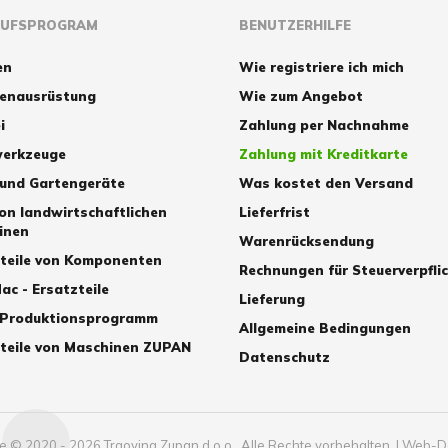
AUFSPROGRAM
BENUTZERHILFE
en
Wie registriere ich mich
zenausrüstung
Wie zum Angebot
i
Zahlung per Nachnahme
erkzeuge
Zahlung mit Kreditkarte
 und Gartengeräte
Was kostet den Versand
von landwirtschaftlichen
Lieferfrist
inen
Warenrücksendung
zteile von Komponenten
Rechnungen für Steuerverpfli
ac - Ersatzteile
Lieferung
 Produktionsprogramm
Allgemeine Bedingungen
teile von Maschinen ZUPAN
Datenschutz
 © 2020 - 2026 Trgovina Zupan d.o.o., Alle Rechte vorbehalten.
|
Web-D