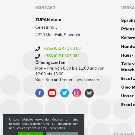
KONTAKT
VERK
ZUPAN d.o.o.
Sprüh
Celestrina 3
Pflan
2229 Malečnik, Slovenia
Kellere
Handw
+386 (0)2 471 60 50
Haus-
+386 (0)51 605 081
Öffnungszeiten:
Teile 
Mon – Fre: von 8:00 bis 11:00 und von
Masch
12:00 bis 15:00
Ersat
Sam, Son und Ferien: geschlossen
Oleo M
Unser
Ersatz
Unsere Website verwendet Cookies, um eine
bessere Benutzererfahrung zu gewährleisten
und Besuchsstatistiken zu überwachen.
Cookies
Urheberrechte