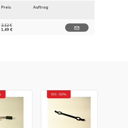
Preis
Auftrag
2,12 €
1,49 €
BIS -50%
BIS -50