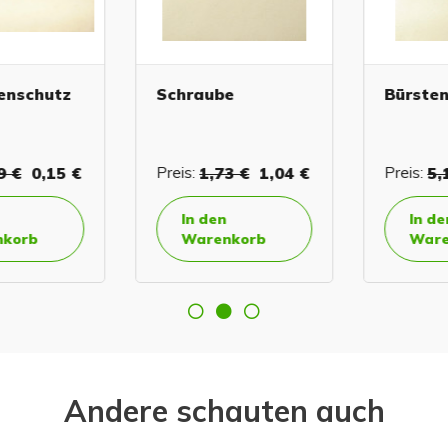
nschutz
Schraube
Bürsten
 €
0,15 €
Preis:
1,73 €
1,04 €
Preis:
5,1
In den
In den
orb
Warenkorb
Waren
Andere schauten auch