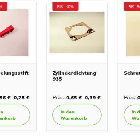
BIS -40%
BIS -50%
ungsstift
Zylinderdichtung
Schraub
935
 €
0,28 €
Preis:
0,65 €
0,39 €
Preis:
0,2
In den
In den
orb
Warenkorb
Waren