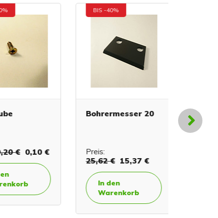
BIS -40%
BIS -40
e
Bohrermesser 20
Zündfed
0 €
0,10 €
Preis:
Preis:
8,
25,62 €
15,37 €
In de
In den
korb
Ware
Warenkorb