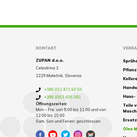
KONTAKT
VERK
ZUPAN d.o.o.
Sprüh
Celestrina 3
Pflan
2229 Malečnik, Slovenia
Kellere
Handw
+386 (0)2 471 60 50
Haus-
+386 (0)51 605 081
Öffnungszeiten:
Teile 
Mon – Fre: von 8:00 bis 11:00 und von
Masch
12:00 bis 15:00
Ersat
Sam, Son und Ferien: geschlossen
Oleo M