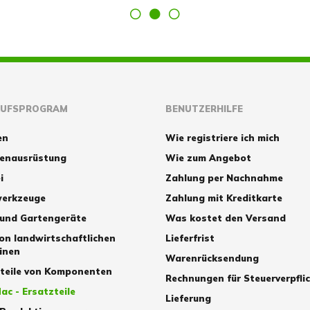
AUFSPROGRAM
BENUTZERHILFE
en
Wie registriere ich mich
zenausrüstung
Wie zum Angebot
i
Zahlung per Nachnahme
erkzeuge
Zahlung mit Kreditkarte
 und Gartengeräte
Was kostet den Versand
von landwirtschaftlichen
Lieferfrist
inen
Warenrücksendung
zteile von Komponenten
Rechnungen für Steuerverpfli
ac - Ersatzteile
Lieferung