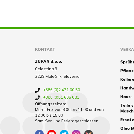
KONTAKT
VERK
ZUPAN d.o.o.
Sprüh
Celestrina 3
Pflan
2229 Malečnik, Slovenia
Kellere
Handw
+386 (0)2 471 60 50
Haus-
+386 (0)51 605 081
Öffnungszeiten:
Teile 
Mon – Fre: von 8:00 bis 11:00 und von
Masch
12:00 bis 15:00
Ersat
Sam, Son und Ferien: geschlossen
Oleo M