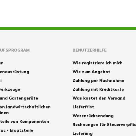
AUFSPROGRAM
BENUTZERHILFE
en
Wie registriere ich mich
zenausrüstung
Wie zum Angebot
i
Zahlung per Nachnahme
erkzeuge
Zahlung mit Kreditkarte
 und Gartengeräte
Was kostet den Versand
von landwirtschaftlichen
Lieferfrist
inen
Warenrücksendung
zteile von Komponenten
Rechnungen für Steuerverpfli
ac - Ersatzteile
Lieferung