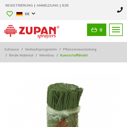
REGISTRIERUNG
|
ANMELDUNG
|
B2B
DE
0
Zuhause
/
Verkaufsprogramm
/
Pflanzenausrüstung
/
Binde Material
/
Weinbau
/
Kunststoffdraht