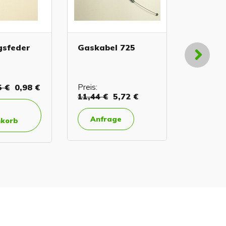
gsfeder
Gaskabel 725
Tankde
5 €
0,98 €
Preis:
Preis:
6,
11,44 €
5,72 €
In de
Anfrage
korb
Ware