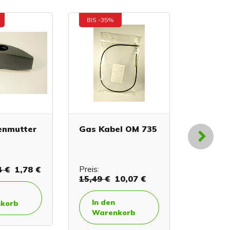
BIS -35%
BIS -40
enmutter
Gas Kabel OM 735
Start -
Schalte
4 €
1,78 €
Preis:
Preis:
9,
15,49 €
10,07 €
In de
In den
korb
Ware
Warenkorb