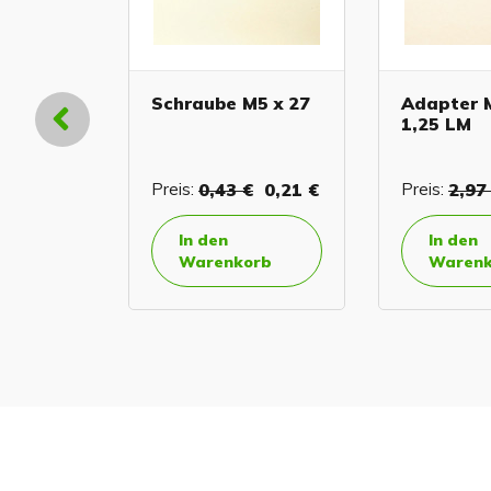
Schraube M5 x 27
Adapter 
1,25 LM
Preis:
0,43 €
0,21 €
Preis:
2,97
66 €
In den
In den
Warenkorb
Warenk
orb