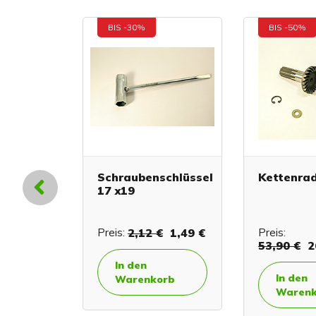
BIS -30%
BIS -50%
raube
Schraubenschlüssel
Kettenrad
17 x19
€
0,29 €
Preis:
2,12 €
1,49 €
Preis:
53,90 €
2
In den
In den
orb
Warenkorb
Warenk