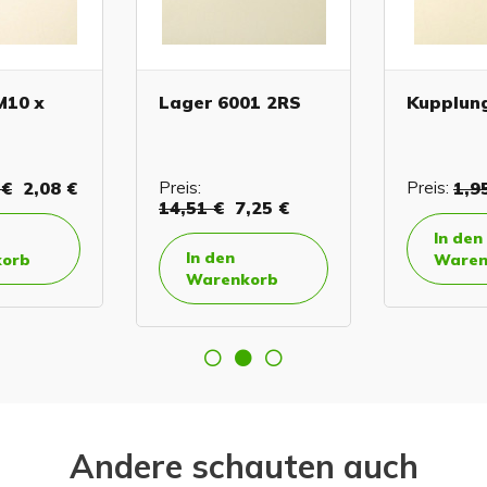
M10 x
Lager 6001 2RS
Kupplun
 €
2,08 €
Preis:
Preis:
1,9
14,51 €
7,25 €
In den
In den
orb
Waren
Warenkorb
Andere schauten auch