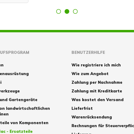
AUFSPROGRAM
BENUTZERHILFE
en
Wie registriere ich mich
zenausrüstung
Wie zum Angebot
i
Zahlung per Nachnahme
erkzeuge
Zahlung mit Kreditkarte
 und Gartengeräte
Was kostet den Versand
von landwirtschaftlichen
Lieferfrist
inen
Warenrücksendung
zteile von Komponenten
Rechnungen für Steuerverpfli
ac - Ersatzteile