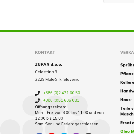
KONTAKT
VERK
ZUPAN d.o.o.
Sprüh
Celestrina 3
Pflan
2229 Malečnik, Slovenia
Kellere
Handw
+386 (0)2 471 60 50
Haus-
+386 (0)51 605 081
Öffnungszeiten:
Teile 
Mon – Fre: von 8:00 bis 11:00 und von
Masch
12:00 bis 15:00
Ersat
Sam, Son und Ferien: geschlossen
Oleo M