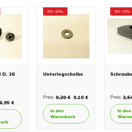
BIS -50%
BIS -30%
 D. 26
Unterlegscheibe
Schraub
Preis:
0,20 €
0,10 €
Preis:
2,5
6,95 €
In den
In den
Warenkorb
Waren
orb