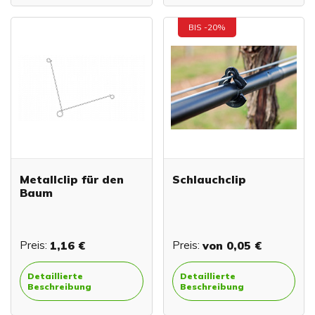
BIS -20%
Metallclip für den
Schlauchclip
Baum
Preis:
1,16 €
Preis:
von
0,05 €
Detaillierte
Detaillierte
Beschreibung
Beschreibung