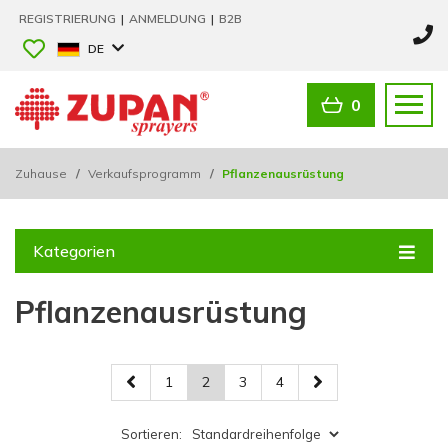
REGISTRIERUNG
|
ANMELDUNG
|
B2B
DE
0
Zuhause
/
Verkaufsprogramm
/
Pflanzenausrüstung
Kategorien
Pflanzenausrüstung
1
2
3
4
Sortieren: