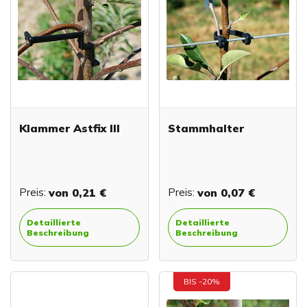
Klammer Astfix III
Stammhalter
Preis:
von
0,21 €
Preis:
von
0,07 €
Detaillierte
Detaillierte
Beschreibung
Beschreibung
BIS -20%