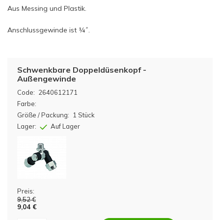
Aus Messing und Plastik.
Anschlussgewinde ist ¼˝.
Schwenkbare Doppeldüsenkopf -
Außengewinde
Code:
2640612171
Farbe:
Größe / Packung:
1 Stück
Lager:
Auf Lager
Preis:
9,52 €
9,04 €