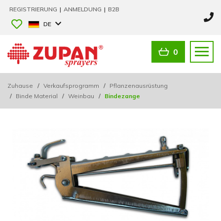
REGISTRIERUNG
|
ANMELDUNG
|
B2B
DE
0
Zuhause
/
Verkaufsprogramm
/
Pflanzenausrüstung
/
Binde Material
/
Weinbau
/
Bindezange