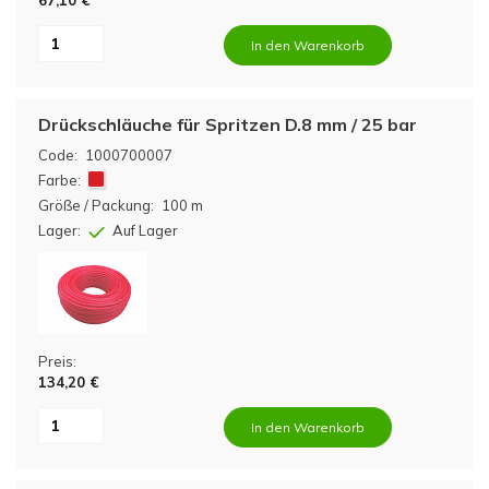
67,10 €
In den Warenkorb
Drückschläuche für Spritzen D.8 mm / 25 bar
Code:
1000700007
Farbe:
Größe / Packung:
100 m
Lager:
Auf Lager
Preis:
134,20 €
In den Warenkorb