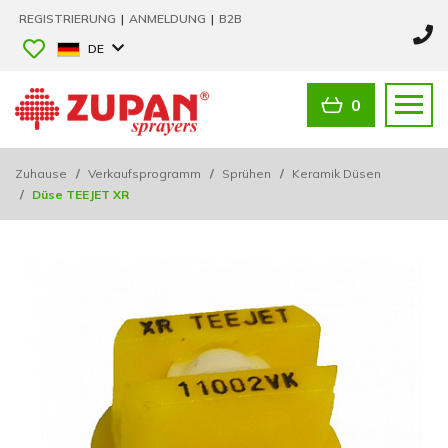
REGISTRIERUNG
|
ANMELDUNG
|
B2B
DE
0
Zuhause
/
Verkaufsprogramm
/
Sprühen
/
Keramik Düsen
/
Düse TEEJET XR