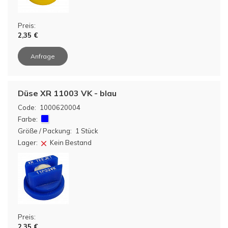
Preis:
2,35 €
Anfrage
Düse XR 11003 VK - blau
Code:
1000620004
Farbe:
Größe / Packung:
1 Stück
Lager:
Kein Bestand
Preis:
2,35 €