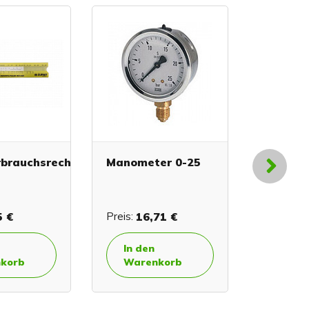
rbrauchsrechner
Manometer 0-25
Schlauc
(für 10
Schlauc
5 €
Preis:
16,71 €
Preis:
23
In den
In de
korb
Warenkorb
Ware