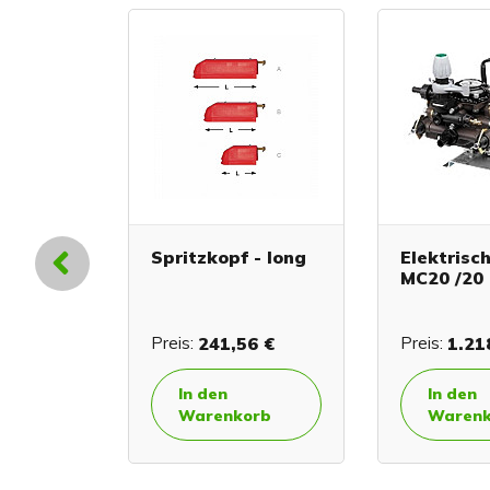
rventil
Spritzkopf - long
Elektris
MC20 /20
 €
Preis:
241,56 €
Preis:
1.21
In den
In den
orb
Warenkorb
Warenk