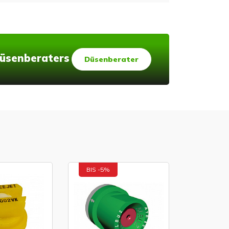
 Düsenberaters
Düsenberater
BIS -5%
BIS -5%