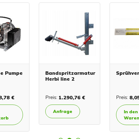
che Pumpe
Bandspritzarmatur
Sprühve
Herbi line 2
8,78 €
Preis:
1.290,76 €
Preis:
8,0
Anfrage
In den
orb
Waren