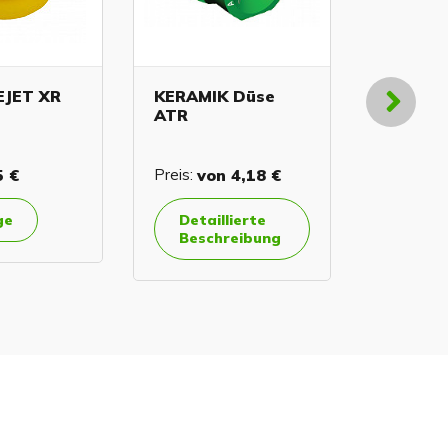
EJET XR
KERAMIK Düse
Keramik
ATR
5 €
Preis:
von
4,18 €
Preis:
vo
ge
Detaillierte
Detai
Beschreibung
Besc