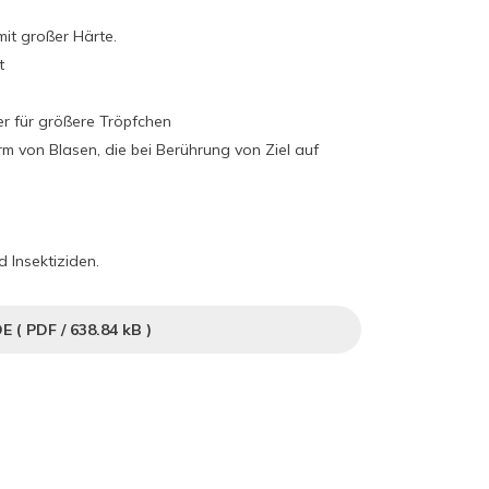
it großer Härte.
t
r für größere Tröpfchen
rm von Blasen, die bei Berührung von Ziel auf
 Insektiziden.
DE (
PDF
/ 638.84 kB )