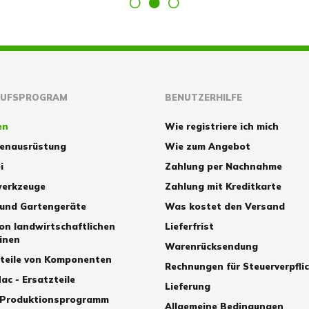
AUFSPROGRAM
BENUTZERHILFE
en
Wie registriere ich mich
zenausrüstung
Wie zum Angebot
i
Zahlung per Nachnahme
erkzeuge
Zahlung mit Kreditkarte
 und Gartengeräte
Was kostet den Versand
von landwirtschaftlichen
Lieferfrist
inen
Warenrücksendung
zteile von Komponenten
Rechnungen für Steuerverpfli
ac - Ersatzteile
Lieferung
 Produktionsprogramm
Allgemeine Bedingungen