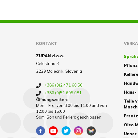
KONTAKT
VERK
ZUPAN d.o.o.
Sprüh
Celestrina 3
Pflan
2229 Malečnik, Slovenia
Kellere
Handw
+386 (0)2 471 60 50
Haus-
+386 (0)51 605 081
Öffnungszeiten:
Teile 
Mon – Fre: von 8:00 bis 11:00 und von
Masch
12:00 bis 15:00
Ersat
Sam, Son und Ferien: geschlossen
Oleo M
Unser