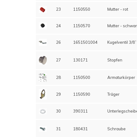
23
1150550
Mutter - rot
24
1150570
Mutter - schwa
26
1651501004
Kugelventil 3/8”
27
130171
Stopfen
28
1150500
Armaturkörper
29
1150590
Träger
30
390311
Unterlegscheib
31
180431
Schraube