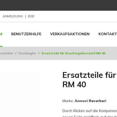
|
ANMELDUNG
|
B2B
M
BENUTZERHILFE
VERKAUFSAKTIONEN
KONTAKT
ponenten
/
Druckregler
/
Ersatzteile für Druckregulierventil RM 40
Ersatzteile fü
RM 40
Marke:
Annovi Reverberi
Durch Klicken auf die Komponente