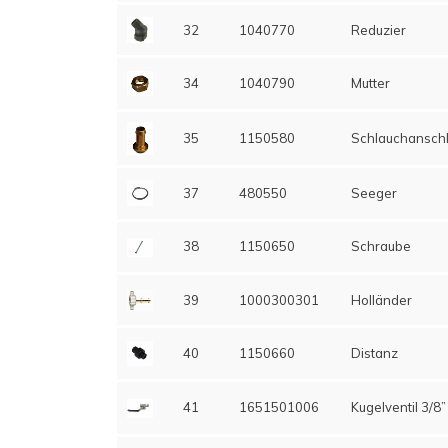
32
1040770
Reduzier
34
1040790
Mutter
35
1150580
Schlauchansch
37
480550
Seeger
38
1150650
Schraube
39
1000300301
Holländer
40
1150660
Distanz
41
1651501006
Kugelventil 3/8”