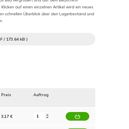
as Bild vergrößert und auf dem Bildschirm
licken auf einen einzelnen Artikel wird ein neues
nen schnellen Überblick über den Lagerbestand und
n.
F
/ 173.64 kB )
Preis
Auftrag
3,17 €