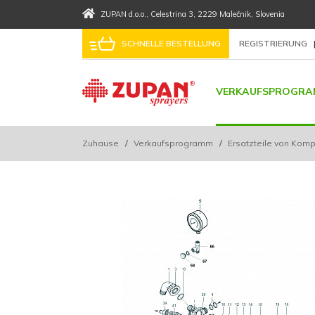
ZUPAN d.o.o.
, Celestrina 3
, 2229 Malečnik
, Slovenia
SCHNELLE BESTELLUNG
REGISTRIERUNG
VERKAUFSPROGRA
Zuhause
/
Verkaufsprogramm
/
Ersatzteile von Kom