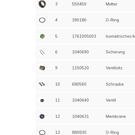
3
550450
Mutter
4
390180
O-Ring
5
1761005003
Isometrisches 
6
1040690
Sicherung
9
1150520
Ventilsitz
10
680560
Schraube
11
1040640
Ventil
12
1040631
Membrane
13
880830
O-Ring