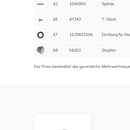
42
1040950
Splinte
66
47243
T- Stück
67
1620601006
Dichtung für St
68
58302
Stopfen
Der Preis beinhaltet die gesetzliche Mehrwertsteue