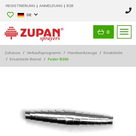
REGISTRIERUNG
|
ANMELDUNG
|
B2B
DE
0
Zuhause
/
Verkaufsprogramm
/
Handwerkzeuge
/
Ersatzteile
/
Ersatzteile Barnel
/
Feder B200