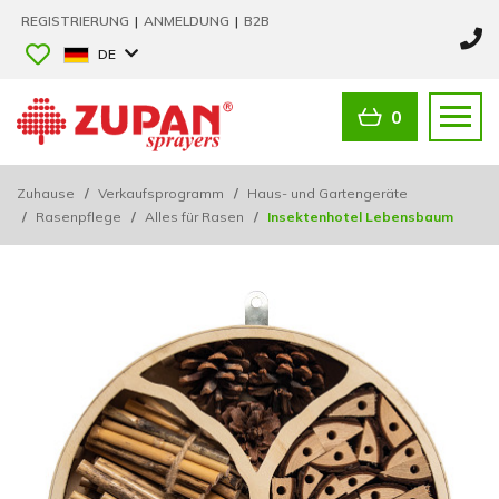
REGISTRIERUNG
|
ANMELDUNG
|
B2B
DE
0
Zuhause
/
Verkaufsprogramm
/
Haus- und Gartengeräte
/
Rasenpflege
/
Alles für Rasen
/
Insektenhotel Lebensbaum