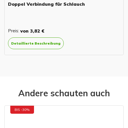
oppel Verbindung für Schlauch
V
3
reis:
von
3,82 €
P
Detaillierte Beschreibung
Andere schauten auch
BIS -30%