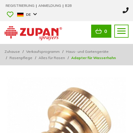
REGISTRIERUNG
|
ANMELDUNG
|
B2B
DE
0
Zuhause
/
Verkaufsprogramm
/
Haus- und Gartengeräte
/
Rasenpflege
/
Alles für Rasen
/
Adapter für Wasserhahn