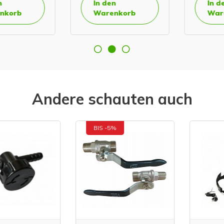
In den
In den
orb
Warenkorb
Waren
Andere schauten auch
BIS -5%