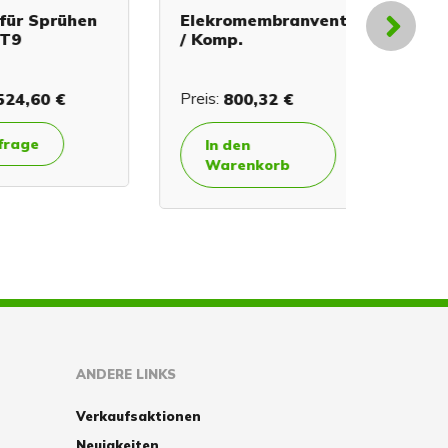
 Sprühen
Elekromembranventile
Keramik
/ Komp.
Spritzp
TURBO 
TURBIN
,60 €
Preis:
800,32 €
Preis:
vo
ge
Detai
In den
Besc
Warenkorb
ANDERE LINKS
Verkaufsaktionen
Neuigkeiten