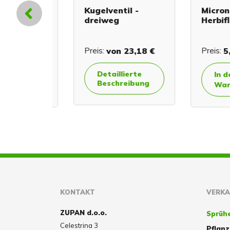
en
Kugelventil -
Micron - 
er -
dreiweg
Herbiflex
 €
Preis:
von
23,18 €
Preis:
5,37
Detaillierte
In den
Beschreibung
orb
Warenk
KONTAKT
VERK
ZUPAN d.o.o.
Sprüh
Celestrina 3
Pflan