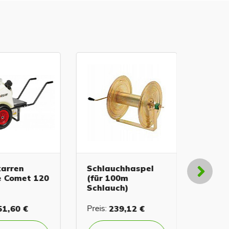
rren
Schlauchhaspel
Herbifle
Comet 120
(für 100m
Micron
Schlauch)
,60 €
Preis:
239,12 €
Preis:
19