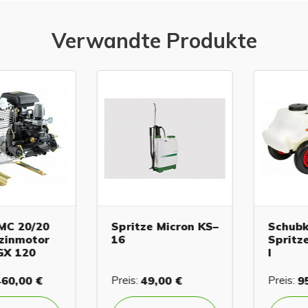
Verwandte Produkte
 20/20
Spritze Micron KS–
Schubka
inmotor
16
Spritze 
 120
l
0,00 €
Preis:
49,00 €
Preis:
951