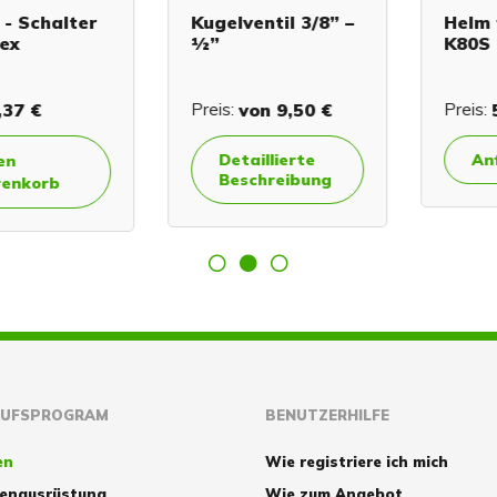
Schalter
Kugelventil 3/8” –
Helm für
½”
K80S T9
 €
Preis:
von
9,50 €
Preis:
524
Detaillierte
Anfra
Beschreibung
orb
AUFSPROGRAM
BENUTZERHILFE
en
Wie registriere ich mich
zenausrüstung
Wie zum Angebot