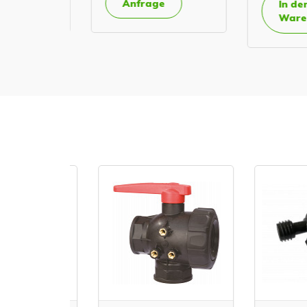
Anfrage
In den
Warenk