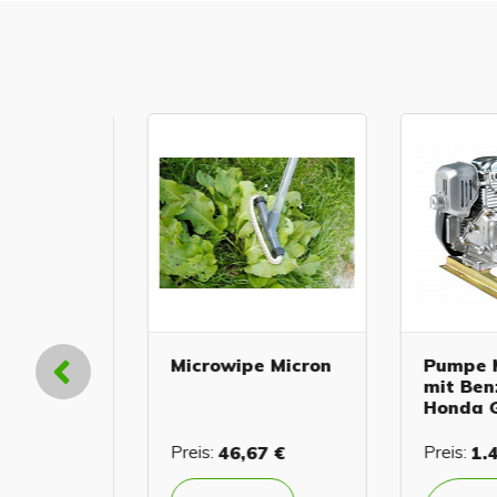
Micron
Microwipe Micron
Pumpe MC
mit Benz
Honda GX
4 €
Preis:
46,67 €
Preis:
1.46