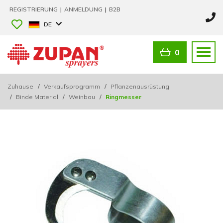
REGISTRIERUNG
|
ANMELDUNG
|
B2B
DE
0
Zuhause
/
Verkaufsprogramm
/
Pflanzenausrüstung
/
Binde Material
/
Weinbau
/
Ringmesser