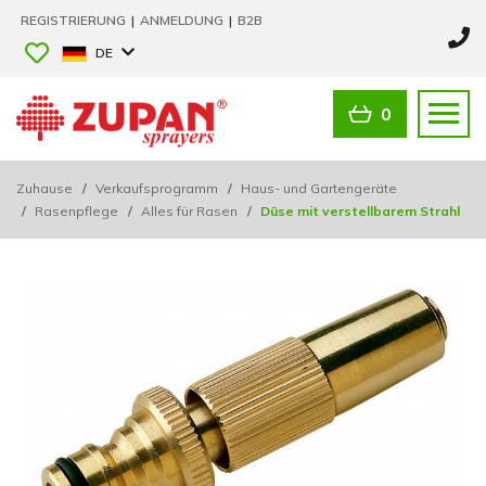
REGISTRIERUNG
|
ANMELDUNG
|
B2B
DE
0
Zuhause
/
Verkaufsprogramm
/
Haus- und Gartengeräte
/
Rasenpflege
/
Alles für Rasen
/
Düse mit verstellbarem Strahl