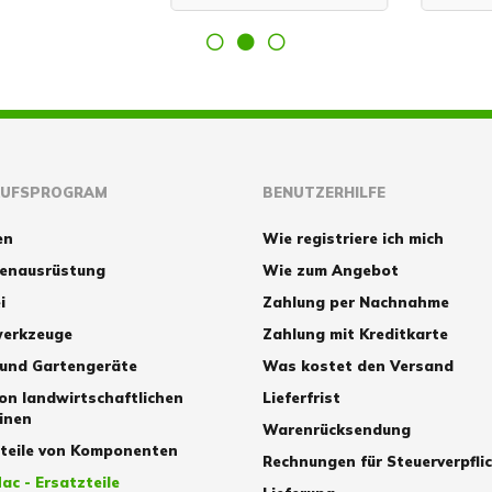
AUFSPROGRAM
BENUTZERHILFE
en
Wie registriere ich mich
zenausrüstung
Wie zum Angebot
i
Zahlung per Nachnahme
erkzeuge
Zahlung mit Kreditkarte
 und Gartengeräte
Was kostet den Versand
von landwirtschaftlichen
Lieferfrist
inen
Warenrücksendung
zteile von Komponenten
Rechnungen für Steuerverpfli
ac - Ersatzteile