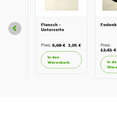
chse
Flansch -
Fadenkop
Unterseite
Preis:
5,08 €
3,05 €
Preis:
,51 €
12,61 €
6
In den
In den
Warenkorb
orb
Warenk