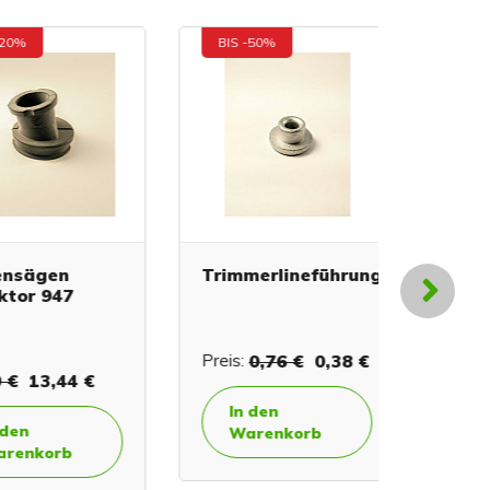
BIS -50%
ägen
Trimmerlineführung
Sägedi
r 947
Preis:
0,76 €
0,38 €
Preis:
0,
13,44 €
In den
In de
Warenkorb
Ware
korb