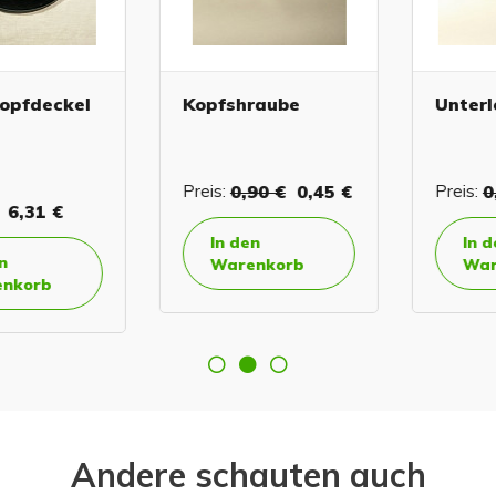
fdeckel
Kopfshraube
Unterleg
Preis:
0,90 €
0,45 €
Preis:
0,2
,31 €
In den
In den
Warenkorb
Waren
orb
Andere schauten auch