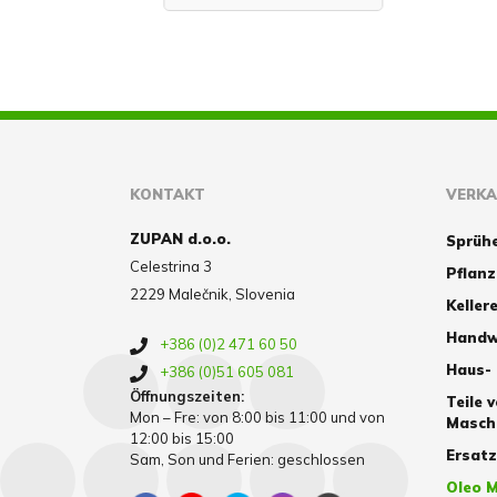
KONTAKT
VERK
ZUPAN d.o.o.
Sprüh
Celestrina 3
Pflan
2229 Malečnik, Slovenia
Kellere
Handw
+386 (0)2 471 60 50
Haus-
+386 (0)51 605 081
Öffnungszeiten:
Teile 
Mon – Fre: von 8:00 bis 11:00 und von
Masch
12:00 bis 15:00
Ersat
Sam, Son und Ferien: geschlossen
Oleo M