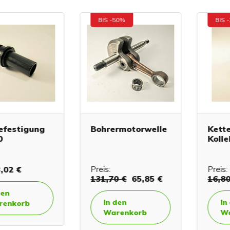
BIS -50%
BIS -20%
stigung
Bohrermotorwelle
Kettens
Kollekto
 €
Preis:
Preis:
131,70 €
65,85 €
16,80 €
In den
In den
orb
Warenkorb
Waren