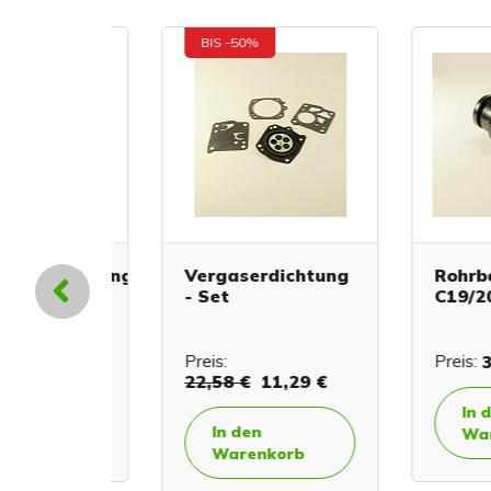
BIS -50%
endichtung
Vergaserdichtung
Rohrbefe
- Set
C19/20
€
2,60 €
Preis:
Preis:
3,02
22,58 €
11,29 €
In den
In den
orb
Warenk
Warenkorb