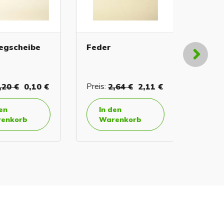
scheibe
Feder
Riemen
453 BP 
0 €
0,10 €
Preis:
2,64 €
2,11 €
Preis:
5,
In den
In de
korb
Warenkorb
Ware