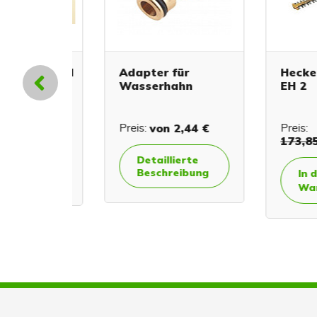
schlüssel
Adapter für
Heckensc
"
Wasserhahn
EH 2
€
1,49 €
Preis:
von
2,44 €
Preis:
173,85 €
Detaillierte
Beschreibung
In den
orb
Warenk