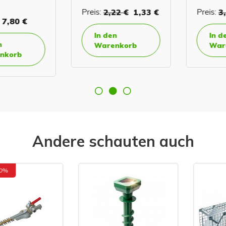
Preis:
2,22 €
1,33 €
Preis:
3,2
,80 €
In den
In den
Warenkorb
Waren
orb
Andere schauten auch