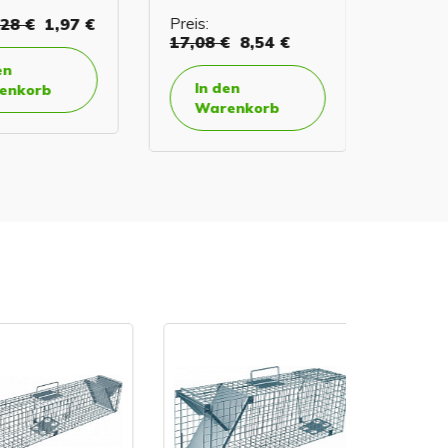
8 €
1,97 €
Preis:
Preis:
0,
17,08 €
8,54 €
In de
In den
korb
Ware
Warenkorb