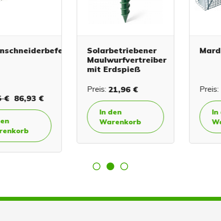
hneiderbefestigung
Solarbetriebener
Marder F
Maulwurfvertreiber
mit Erdspieß
Preis:
21,96 €
Preis:
90,
86,93 €
In den
In den
Warenkorb
Waren
orb