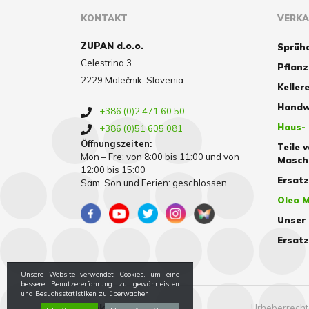
KONTAKT
VERK
ZUPAN d.o.o.
Sprüh
Celestrina 3
Pflan
2229 Malečnik, Slovenia
Kellere
Handw
+386 (0)2 471 60 50
Haus-
+386 (0)51 605 081
Öffnungszeiten:
Teile 
Mon – Fre: von 8:00 bis 11:00 und von
Masch
12:00 bis 15:00
Ersat
Sam, Son und Ferien: geschlossen
Oleo M
Unser
Ersatz
Unsere Website verwendet Cookies, um eine
bessere Benutzererfahrung zu gewährleisten
und Besuchsstatistiken zu überwachen.
Cookies
Urheberrechte