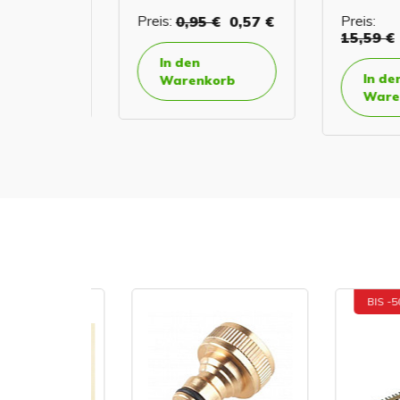
€
Preis:
0,95 €
0,57 €
Preis:
15,59 €
7
In den
In den
orb
Warenkorb
Warenk
BIS -50%