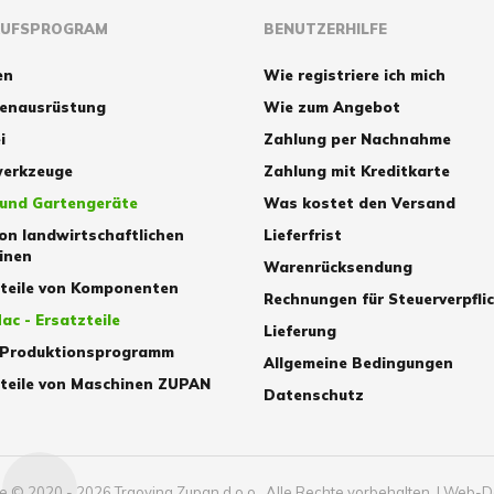
AUFSPROGRAM
BENUTZERHILFE
en
Wie registriere ich mich
zenausrüstung
Wie zum Angebot
i
Zahlung per Nachnahme
erkzeuge
Zahlung mit Kreditkarte
 und Gartengeräte
Was kostet den Versand
von landwirtschaftlichen
Lieferfrist
inen
Warenrücksendung
zteile von Komponenten
Rechnungen für Steuerverpfli
ac - Ersatzteile
Lieferung
 Produktionsprogramm
Allgemeine Bedingungen
teile von Maschinen ZUPAN
Datenschutz
 © 2020 - 2026 Trgovina Zupan d.o.o., Alle Rechte vorbehalten.
|
Web-D