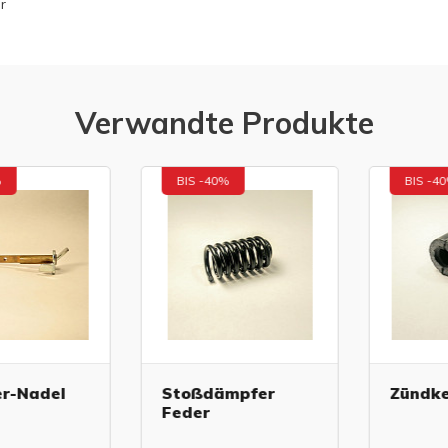
r
Verwandte Produkte
BIS -40%
BIS -40%
-Nadel
Stoßdämpfer
Zündker
Feder