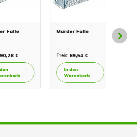
alle
Marder Falle
Solar V
Abwehr
28 €
Preis:
69,54 €
Preis:
45
In den
In de
korb
Warenkorb
Ware