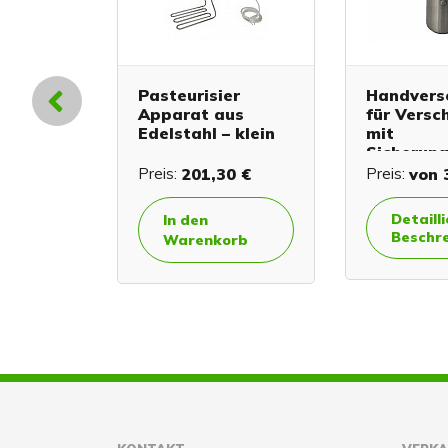
die
Pasteurisier
Handvers
z 80
Apparat aus
für Versc
Edelstahl – klein
mit
Sicherung
€
Preis:
201,30 €
Preis:
von
3
erte
Detaill
In den
ibung
Beschr
Warenkorb