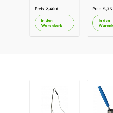
€
Preis:
2,40 €
Preis:
5,25
In den
In den
orb
Warenkorb
Warenk