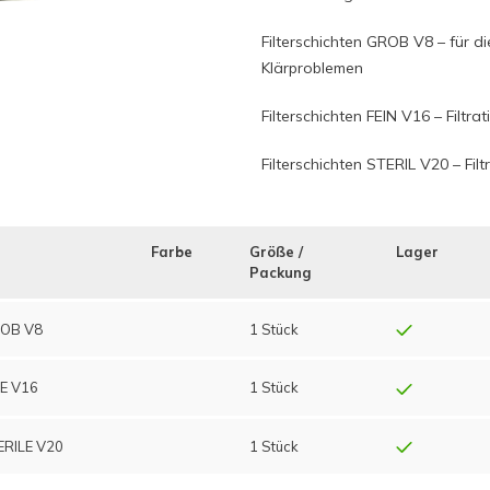
Filterschichten GROB V8 – für di
Klärproblemen
Filterschichten FEIN V16 – Filtra
Filterschichten STERIL V20 – Filt
Farbe
Größe /
Lager
Packung
GROB V8
1 Stück
NE V16
1 Stück
TERILE V20
1 Stück