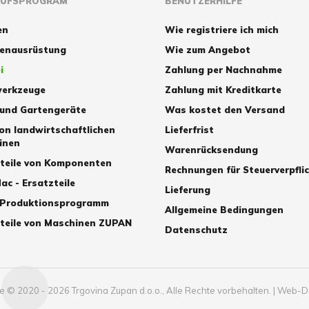
AUFSPROGRAM
BENUTZERHILFE
en
Wie registriere ich mich
zenausrüstung
Wie zum Angebot
i
Zahlung per Nachnahme
erkzeuge
Zahlung mit Kreditkarte
 und Gartengeräte
Was kostet den Versand
von landwirtschaftlichen
Lieferfrist
inen
Warenrücksendung
zteile von Komponenten
Rechnungen für Steuerverpfli
ac - Ersatzteile
Lieferung
 Produktionsprogramm
Allgemeine Bedingungen
teile von Maschinen ZUPAN
Datenschutz
 © 2020 - 2026 Trgovina Zupan d.o.o., Alle Rechte vorbehalten.
|
Web-D