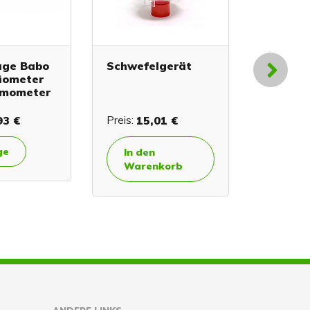
ge Babo
Schwefelgerät
Abfluss
äometer
Edelsta
rmometer
Außeng
93 €
Preis:
15,01 €
Preis:
vo
ge
Detai
In den
Besc
Warenkorb