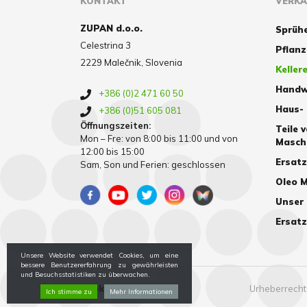
KONTAKT
VERK
ZUPAN d.o.o.
Sprüh
Celestrina 3
Pflan
2229 Malečnik, Slovenia
Kellere
Handw
+386 (0)2 471 60 50
Haus-
+386 (0)51 605 081
Öffnungszeiten:
Teile 
Mon – Fre: von 8:00 bis 11:00 und von
Masch
12:00 bis 15:00
Ersat
Sam, Son und Ferien: geschlossen
Oleo M
Unser
Ersatz
Unsere Website verwendet Cookies, um eine
bessere Benutzererfahrung zu gewährleisten
und Besuchsstatistiken zu überwachen.
Cookies
Urheberrechte
Ich stimme zu
Mehr Informationen