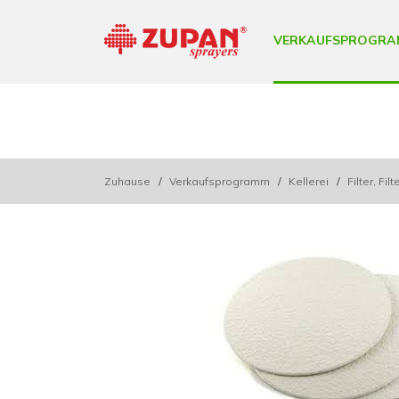
VERKAUFSPROGRA
Zuhause
/
Verkaufsprogramm
/
Kellerei
/
Filter, Fil