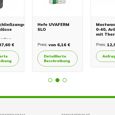
chließzange
Hefe UVAFERM
Mostwaa
hlüsse
SLO
0-40, Ar
mit The
sring
7,60 €
Preis:
von
6,16 €
Preis:
12,
ierte
Detaillierte
Anfra
eibung
Beschreibung