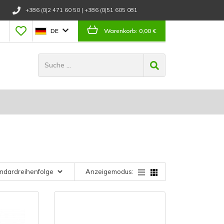
+386 (0)2 471 60 50
|
+386 (0)51 605 081
DE
Warenkorb:
0,00 €
Anzeigemodus: