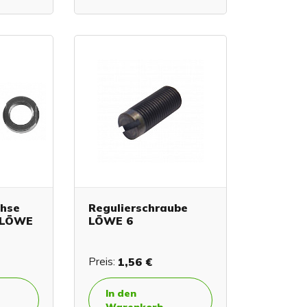
chse
Regulierschraube
r LÖWE
LÖWE 6
Preis:
1,56 €
In den
Warenkorb