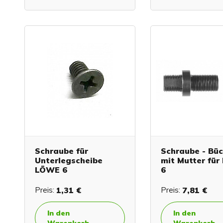
Schraube für
Schraube - Bü
Unterlegscheibe
mit Mutter fü
LÖWE 6
6
Preis:
1,31 €
Preis:
7,81 €
In den
In den
Warenkorb
Warenkorb