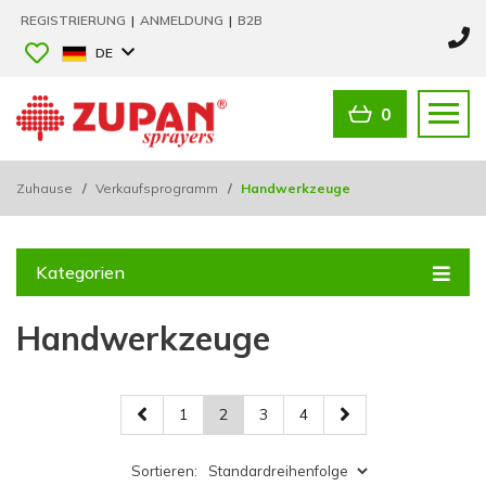
REGISTRIERUNG
|
ANMELDUNG
|
B2B
DE
0
Zuhause
/
Verkaufsprogramm
/
Handwerkzeuge
Kategorien
Handwerkzeuge
1
2
3
4
Sortieren: