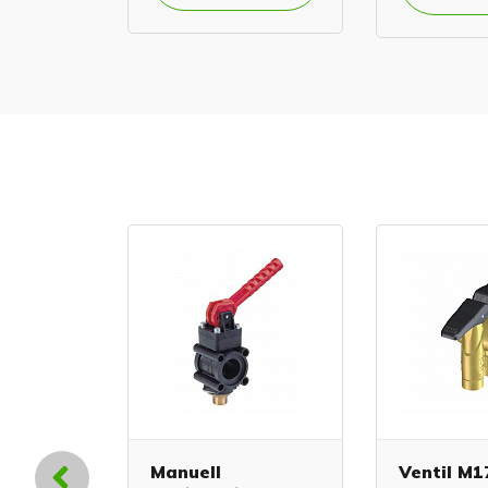
l 1/2"
Manuell
Ventil M1