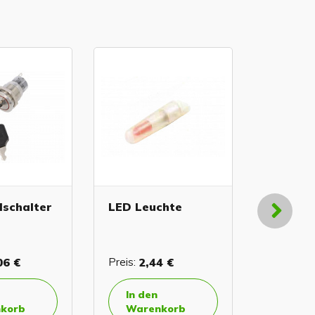
lschalter
LED Leuchte
Halter 
06 €
Preis:
2,44 €
Preis:
1,
In den
In de
korb
Warenkorb
Ware