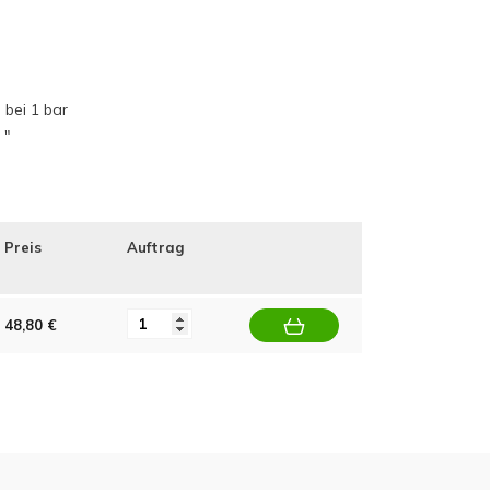
n bei 1 bar
 "
Preis
Auftrag
48,80 €