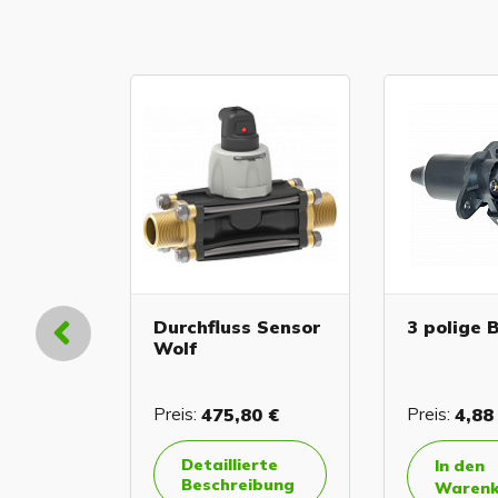
+1
Durchfluss Sensor
3 polige 
Wolf
 €
Preis:
475,80 €
Preis:
4,88
Detaillierte
In den
Beschreibung
orb
Warenk