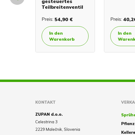
gesteuertes
Teilbreitenventil
€
Preis:
54,90 €
Preis:
40,2
In den
In den
orb
Warenkorb
Warenk
KONTAKT
VERK
ZUPAN d.o.o.
Sprüh
Celestrina 3
Pflan
2229 Malečnik, Slovenia
Kellere