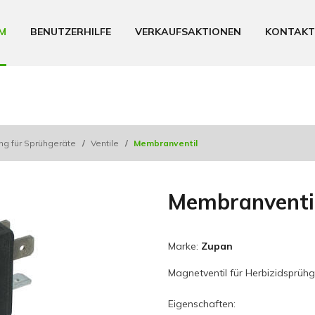
M
BENUTZERHILFE
VERKAUFSAKTIONEN
KONTAKT
ng für Sprühgeräte
/
Ventile
/
Membranventil
Membranventi
Marke:
Zupan
Magnetventil für Herbizidsprühg
Eigenschaften: