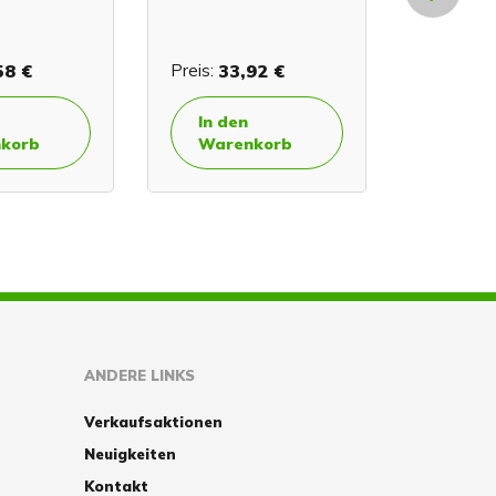
Kugelha
Messing
58 €
Preis:
33,92 €
Preis:
13
Anfr
In den
korb
Warenkorb
ANDERE LINKS
Verkaufsaktionen
Neuigkeiten
Kontakt