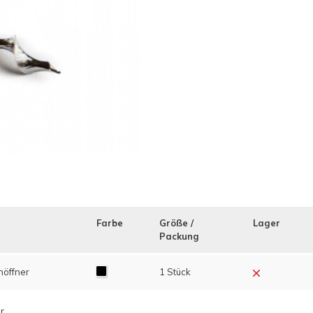
Farbe
Größe /
Lager
Packung
nöffner
1 Stück
r