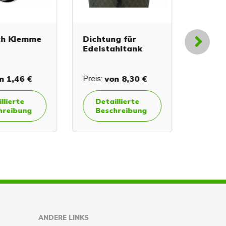
h Klemme
Dichtung für
Spund f
Edelstahltank
Gäraufs
1,46 €
Preis:
von
8,30 €
Preis:
2,
lierte
Detaillierte
Detai
reibung
Beschreibung
Besc
ANDERE LINKS