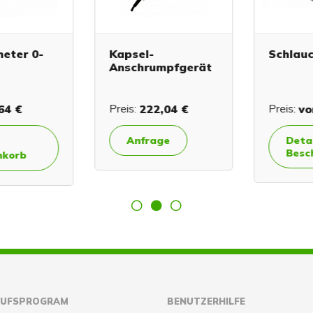
ter 0-
Kapsel-
Schlauc
Anschrumpfgerät
4 €
Preis:
222,04 €
Preis:
von
Anfrage
Detail
Besch
orb
AUFSPROGRAM
BENUTZERHILFE