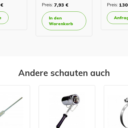
 €
Preis:
7,93 €
Preis:
130
e
Anfra
In den
Warenkorb
Andere schauten auch