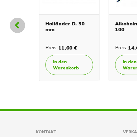
d
Holländer D. 30
Alkoholme
mm
100
 €
Preis:
11,60 €
Preis:
14,6
In den
In den
orb
Warenkorb
Warenk
KONTAKT
VERK