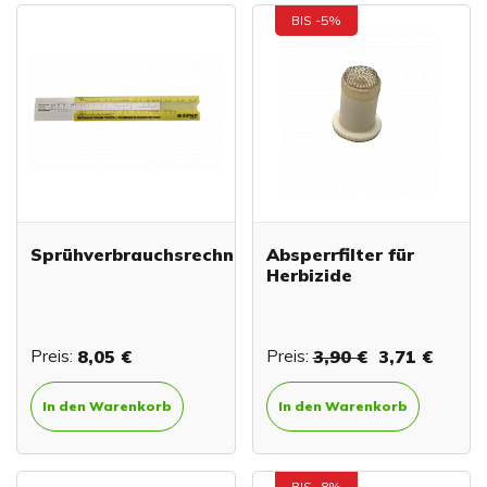
BIS -5%
Sprühverbrauchsrechner
Absperrfilter für
Herbizide
Preis:
8,05 €
Preis:
3,90 €
3,71 €
In den Warenkorb
In den Warenkorb
BIS -8%