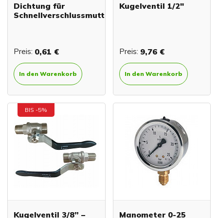
Dichtung für
Kugelventil 1/2"
Schnellverschlussmutter
Preis:
0,61 €
Preis:
9,76 €
In den Warenkorb
In den Warenkorb
BIS -5%
Kugelventil 3/8” –
Manometer 0-25