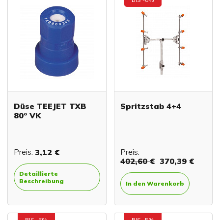
Düse TEEJET TXB
Spritzstab 4+4
80° VK
Preis:
3,12 €
Preis:
402,60 €
370,39 €
Detaillierte
Beschreibung
In den Warenkorb
BIS -5%
BIS -5%