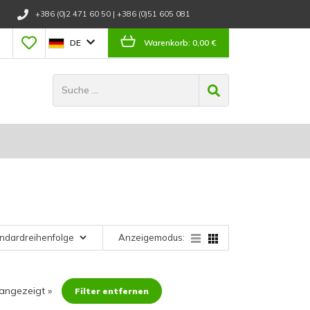
+386 (0)2 471 60 50
|
+386 (0)51 605 081
DE
Warenkorb:
0,00 €
Anzeigemodus:
 angezeigt
»
Filter entfernen