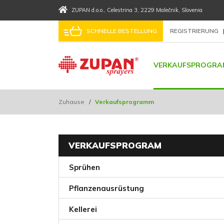
ZUPAN d.o.o.
, Celestrina 3
, 2229 Malečnik
, Slovenia
SCHNELLE BESTELLUNG
REGISTRIERUNG
VERKAUFSPROGRA
Zuhause
/
Verkaufsprogramm
VERKAUFSPROGRAM
Sprühen
Pflanzenausrüstung
Kellerei