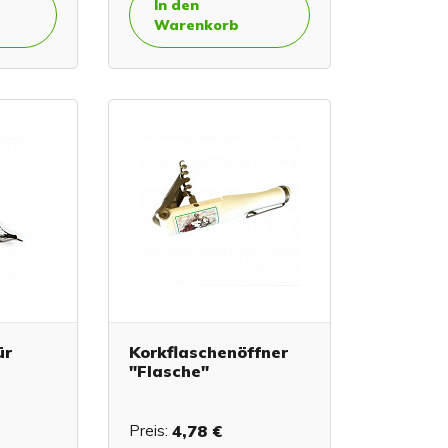
In den
Warenkorb
ür
Korkflaschenöffner
r
"Flasche"
Preis:
4,78 €