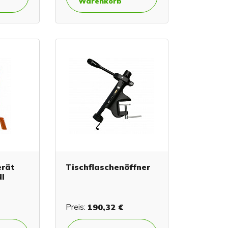
Warenkorb
erät
Tischflaschenöffner
NI
Preis:
190,32 €